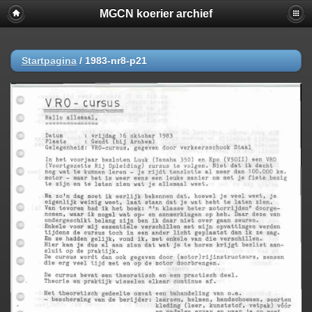
MGCN koerier archief
Startpagina
/
1983-nr8-p21