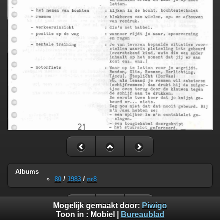
Albums
80
/
1983
/
nr8
Mogelijk gemaakt door:
Piwigo
Toon in :
Mobiel
|
Bureaublad