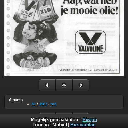
Albums
80
/
1983
/
nr8
Mogelijk gemaakt door:
Piwigo
Toon in :
Mobiel
|
Bureaublad