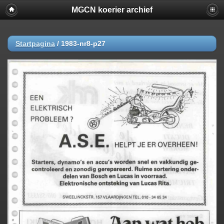
MGCN koerier archief
Startpagina
/
1983-nr8-p27