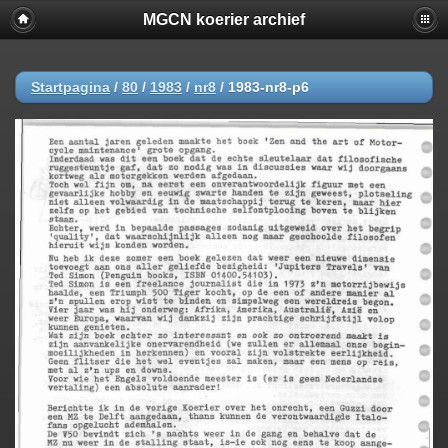
MGCN koerier archief
Startpagina
/
80
/
1983
/
nr8
/
1983-nr8-p6