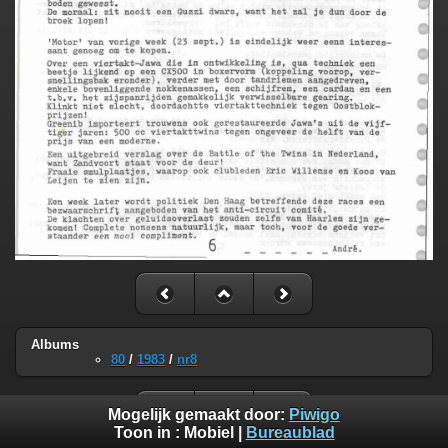
Albums
80
/
1983
/
nr8
Mogelijk gemaakt door:
Piwigo
Toon in :
Mobiel
|
Bureaublad