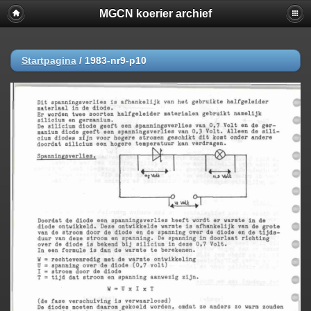
MGCN koerier archief
Startpagina
/
1983-nr9-p10