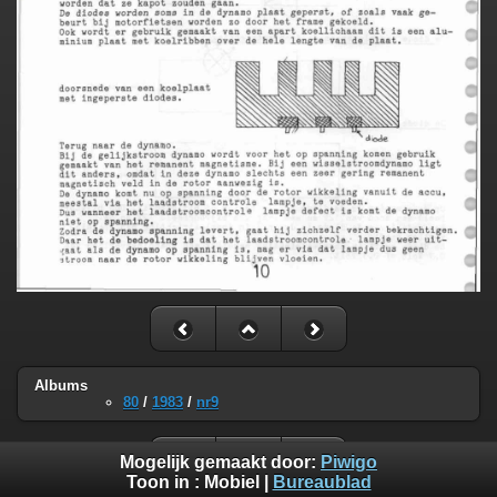
Albums
80
/
1983
/
nr9
Mogelijk gemaakt door:
Piwigo
Toon in :
Mobiel
|
Bureaublad