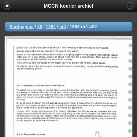
MGCN koerier archief
Startpagina
/
80
/
1984
/
nr4
/
1984-nr4-p22