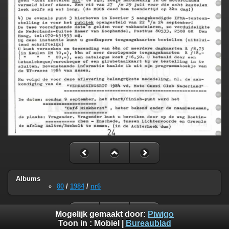
Albums
80
/
1984
/
nr6
Mogelijk gemaakt door:
Piwigo
Toon in :
Mobiel
|
Bureaublad