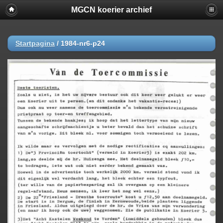
MGCN koerier archief
Startpagina
/
1984-nr6-p24