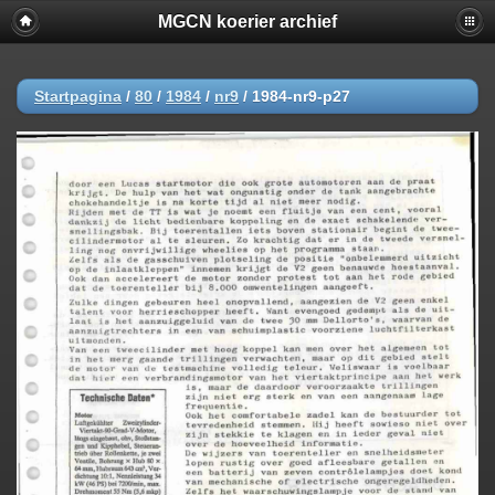
MGCN koerier archief
Startpagina
/
80
/
1984
/
nr9
/
1984-nr9-p27