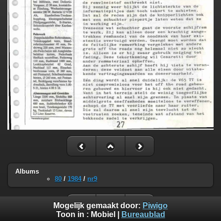
Albums
80
/
1984
/
nr9
Mogelijk gemaakt door:
Piwigo
Toon in :
Mobiel
|
Bureaublad