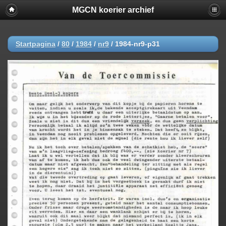
MGCN koerier archief
Startpagina
/
80
/
1984
/
nr9
/
1984-nr9-p31