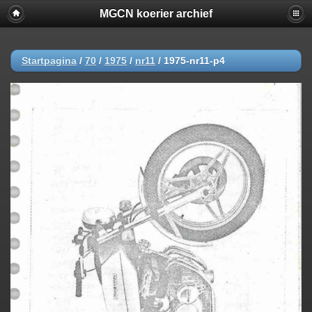
MGCN koerier archief
Startpagina
/
70
/
1975
/
nr11
/
1975-nr11-p4