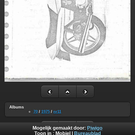
Albums
70
/
1975
/
nr11
Mogelijk gemaakt door:
Piwigo
Toon in :
Mobiel
|
Bureaublad