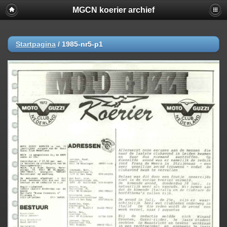
MGCN koerier archief
Startpagina
/
1985-nr5-p1