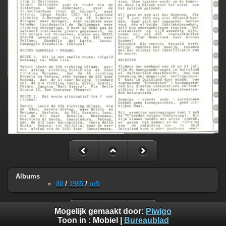
Albums
80
/
1985
/
nr5
Mogelijk gemaakt door:
Piwigo
Toon in :
Mobiel
|
Bureaublad