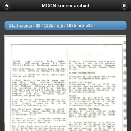
MGCN koerier archief
Startpagina
/
80
/
1985
/
nr5
/
1985-nr5-p10