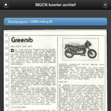
MGCN koerier archief
Startpagina
/
1985-nr8-p19