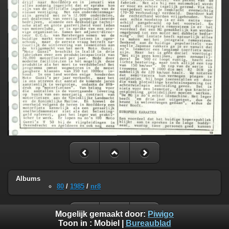
Albums
80
/
1985
/
nr8
Mogelijk gemaakt door:
Piwigo
Toon in :
Mobiel
|
Bureaublad