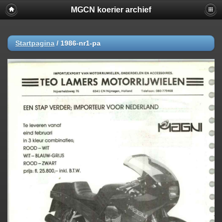
MGCN koerier archief
Startpagina
/
1986-nr1-pa