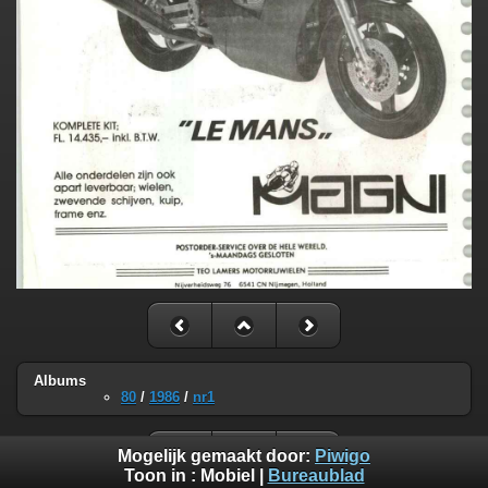
Albums
80
/
1986
/
nr1
Mogelijk gemaakt door:
Piwigo
Toon in :
Mobiel
|
Bureaublad