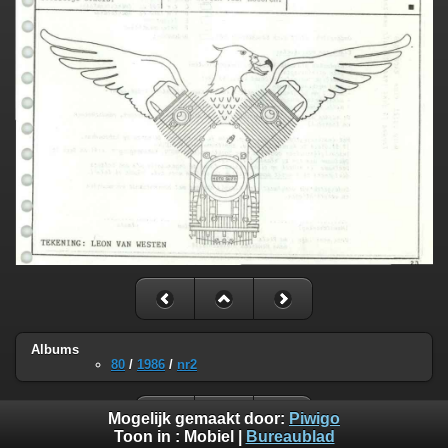
Albums
80
/
1986
/
nr2
Mogelijk gemaakt door:
Piwigo
Toon in :
Mobiel
|
Bureaublad