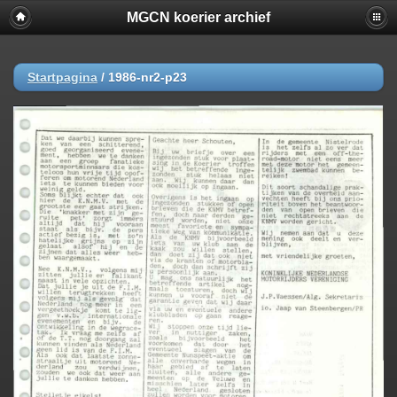
MGCN koerier archief
Startpagina
/
1986-nr2-p23