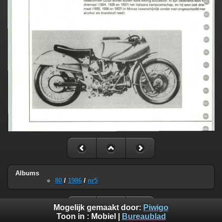
Albums
80
/
1986
/
nr5
Mogelijk gemaakt door:
Piwigo
Toon in :
Mobiel
|
Bureaublad