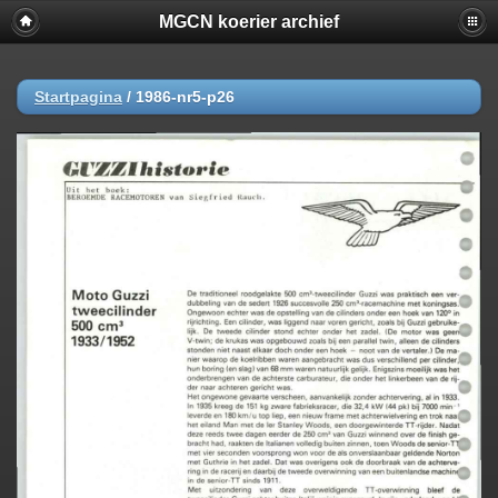
MGCN koerier archief
Startpagina
/
1986-nr5-p26