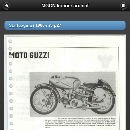
MGCN koerier archief
Startpagina
/
1986-nr5-p27