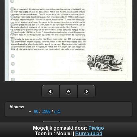
Albums
80
/
1986
/
nr5
Mogelijk gemaakt door:
Piwigo
Toon in :
Mobiel
|
Bureaublad