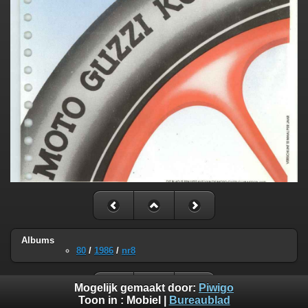
Albums
80
/
1986
/
nr8
Mogelijk gemaakt door:
Piwigo
Toon in :
Mobiel
|
Bureaublad