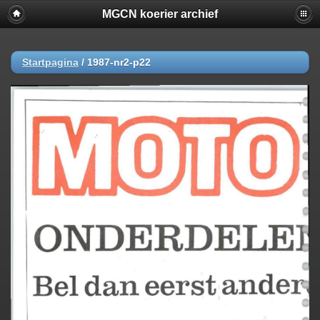
MGCN koerier archief
Startpagina
/
1987-nr2-p22