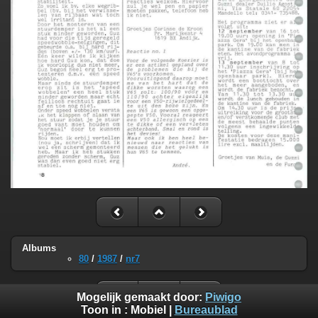
Albums
80
/
1987
/
nr7
Mogelijk gemaakt door:
Piwigo
Toon in :
Mobiel
|
Bureaublad