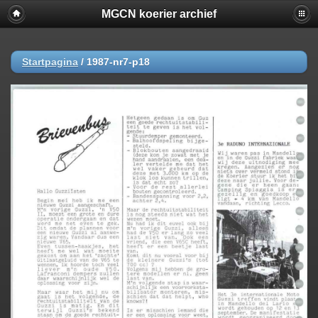
MGCN koerier archief
Startpagina
/
1987-nr7-p18