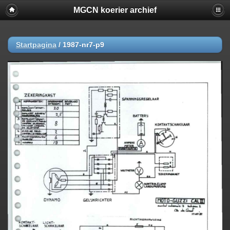
MGCN koerier archief
Startpagina
/
1987-nr7-p9