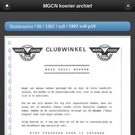
MGCN koerier archief
Startpagina
/
80
/
1987
/
nr8
/
1987-nr8-p19