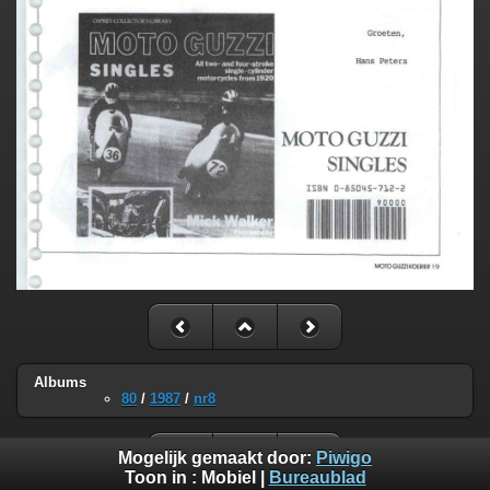
Albums
80
/
1987
/
nr8
Mogelijk gemaakt door:
Piwigo
Toon in :
Mobiel
|
Bureaublad