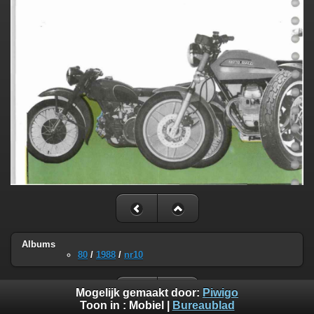
Albums
80
/
1988
/
nr10
Mogelijk gemaakt door:
Piwigo
Toon in :
Mobiel
|
Bureaublad