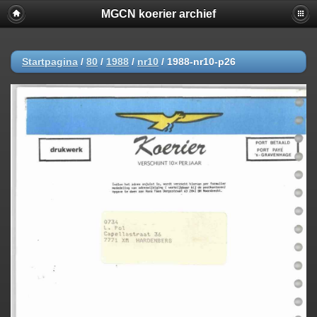
MGCN koerier archief
Startpagina
/
80
/
1988
/
nr10
/
1988-nr10-p26