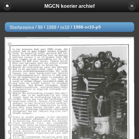
MGCN koerier archief
Startpagina
/
80
/
1988
/
nr10
/
1988-nr10-p5