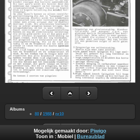
Albums
80
/
1988
/
nr10
Mogelijk gemaakt door:
Piwigo
Toon in :
Mobiel
|
Bureaublad