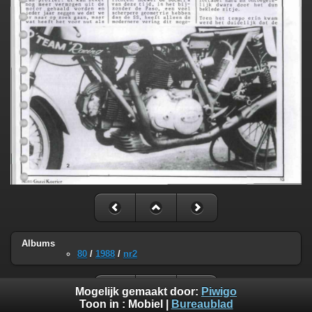
Albums
80
/
1988
/
nr2
Mogelijk gemaakt door:
Piwigo
Toon in :
Mobiel
|
Bureaublad