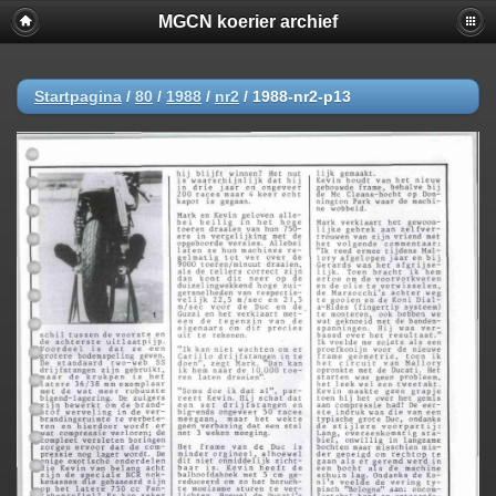
MGCN koerier archief
Startpagina
/
80
/
1988
/
nr2
/
1988-nr2-p13