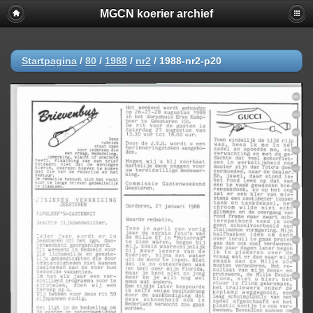
MGCN koerier archief
Startpagina
/
80
/
1988
/
nr2
/
1988-nr2-p20