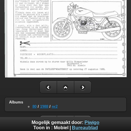
Albums
80
/
1988
/
nr2
Mogelijk gemaakt door:
Piwigo
Toon in :
Mobiel
|
Bureaublad