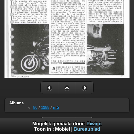
Albums
80
/
1988
/
nr5
Mogelijk gemaakt door:
Piwigo
Toon in :
Mobiel
|
Bureaublad