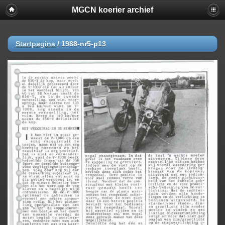
MGCN koerier archief
Startpagina
/
1988-nr5-p13