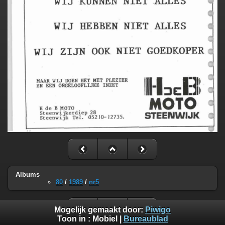
Albums
80
/
1989
/
nr5
Mogelijk gemaakt door:
Piwigo
Toon in :
Mobiel
|
Bureaublad