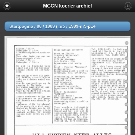
MGCN koerier archief
Startpagina
/
80
/
1989
/
nr5
/
1989-nr5-p14