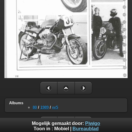
Albums
80
/
1989
/
nr5
Mogelijk gemaakt door:
Piwigo
Toon in :
Mobiel
|
Bureaublad