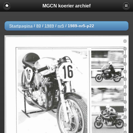
MGCN koerier archief
Startpagina
/
80
/
1989
/
nr5
/
1989-nr5-p22