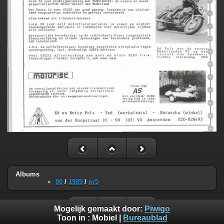
Albums
80
/
1989
/
nr5
Mogelijk gemaakt door:
Piwigo
Toon in :
Mobiel
|
Bureaublad