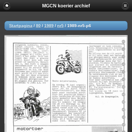
MGCN koerier archief
Startpagina
/
80
/
1989
/
nr5
/
1989-nr5-p6