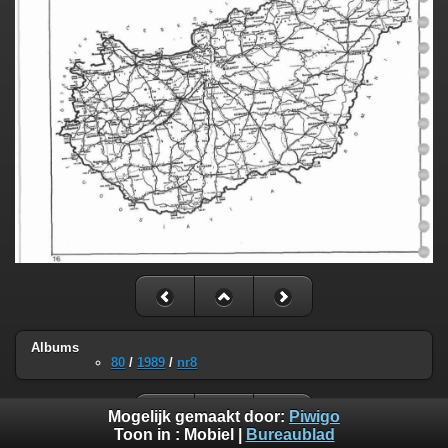
Albums
80
/
1989
/
nr8
Mogelijk gemaakt door:
Piwigo
Toon in :
Mobiel
|
Bureaublad