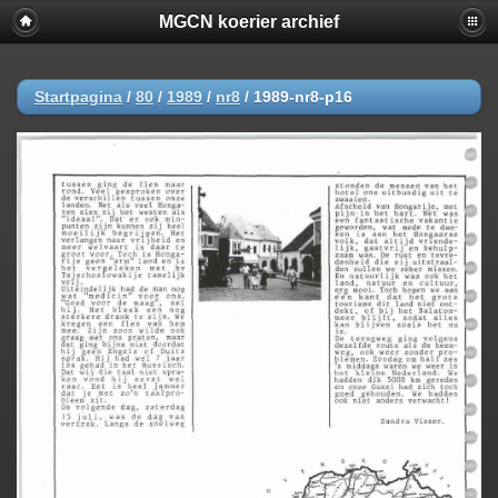
MGCN koerier archief
Startpagina
/
80
/
1989
/
nr8
/
1989-nr8-p16