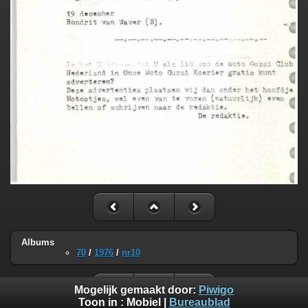
Albums
70
/
1976
/
nr10
Mogelijk gemaakt door:
Piwigo
Toon in :
Mobiel
|
Bureaublad