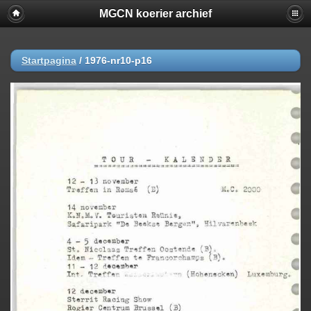
MGCN koerier archief
Startpagina
/
1976-nr10-p16