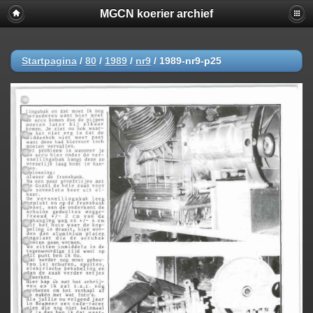
MGCN koerier archief
Startpagina
/
80
/
1989
/
nr9
/
1989-nr9-p25