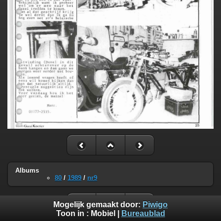
Albums
80
/
1989
/
nr9
Mogelijk gemaakt door:
Piwigo
Toon in :
Mobiel
|
Bureaublad