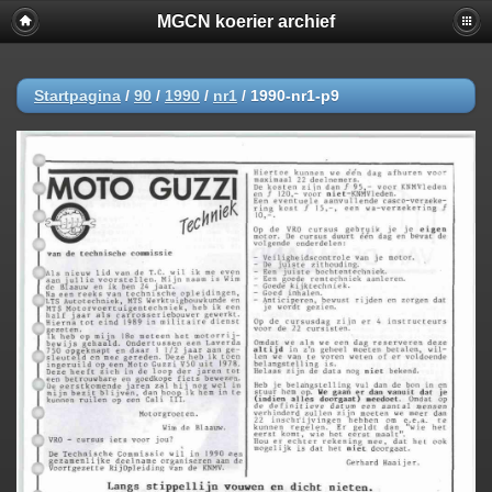
MGCN koerier archief
Startpagina
/
90
/
1990
/
nr1
/
1990-nr1-p9