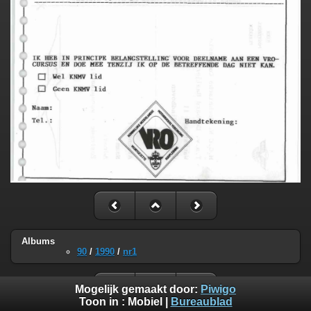
Albums
90
/
1990
/
nr1
Mogelijk gemaakt door:
Piwigo
Toon in :
Mobiel
|
Bureaublad