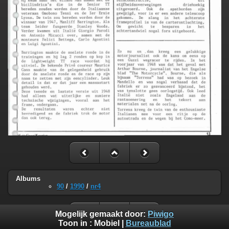
Albums
90
/
1990
/
nr4
Mogelijk gemaakt door:
Piwigo
Toon in :
Mobiel
|
Bureaublad