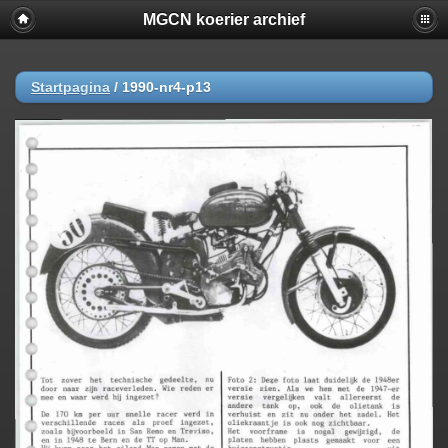
MGCN koerier archief
Startpagina
/
1990-nr4-p13