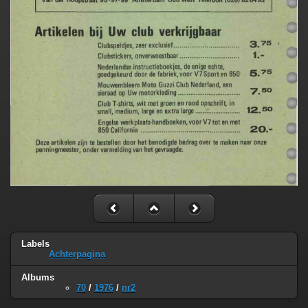
Labels
Achterpagina
Albums
70
/
1976
/
nr2