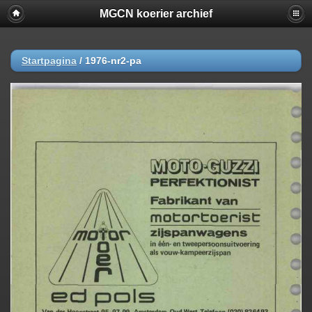
MGCN koerier archief
Startpagina
/
1976-nr2-pa