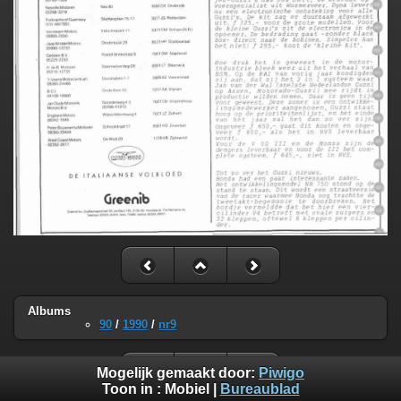
Albums
90
/
1990
/
nr9
Mogelijk gemaakt door:
Piwigo
Toon in :
Mobiel
|
Bureaublad