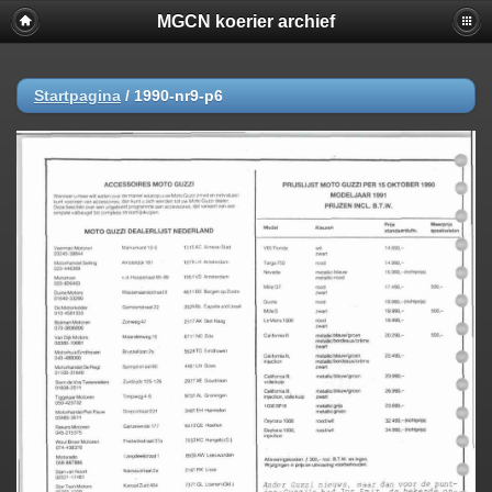
MGCN koerier archief
Startpagina
/
1990-nr9-p6