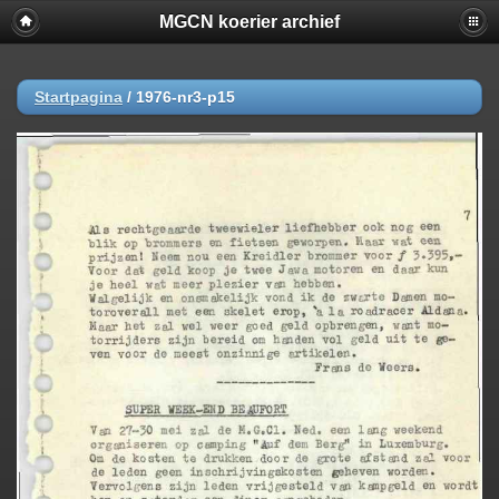
MGCN koerier archief
Startpagina
/
1976-nr3-p15