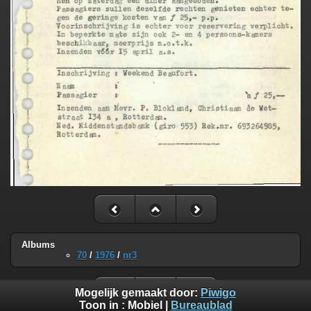
Albums
70
/
1976
/
nr3
Mogelijk gemaakt door:
Piwigo
Toon in :
Mobiel
|
Bureaublad