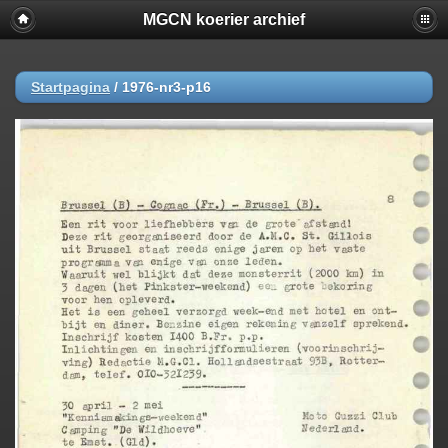
MGCN koerier archief
Startpagina
/
1976-nr3-p16