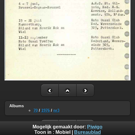
Albums
70
/
1976
/
nr3
Mogelijk gemaakt door:
Piwigo
Toon in :
Mobiel
|
Bureaublad