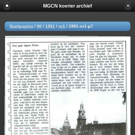
MGCN koerier archief
Startpagina
/
90
/
1991
/
nr1
/
1991-nr1-p7