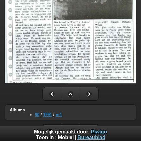
Albums
90
/
1991
/
nr1
Mogelijk gemaakt door:
Piwigo
Toon in :
Mobiel
|
Bureaublad