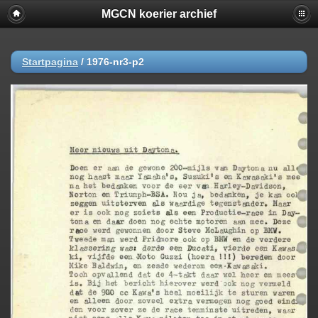
MGCN koerier archief
Startpagina
/
1976-nr3-p2