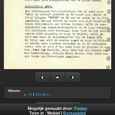
Albums
70
/
1976
/
nr3
Mogelijk gemaakt door:
Piwigo
Toon in :
Mobiel
|
Bureaublad