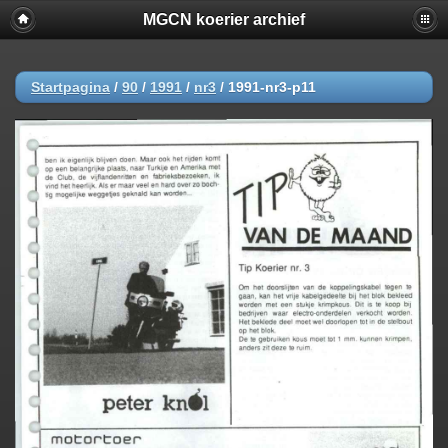
MGCN koerier archief
Startpagina
/
90
/
1991
/
nr3
/
1991-nr3-p11