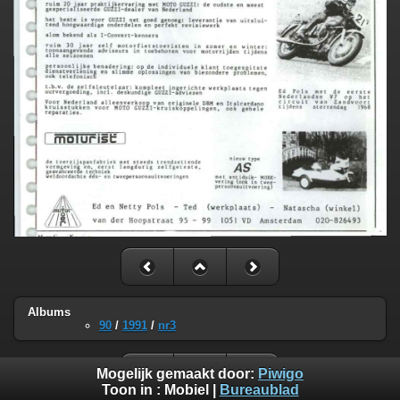
Albums
90
/
1991
/
nr3
Mogelijk gemaakt door:
Piwigo
Toon in :
Mobiel
|
Bureaublad