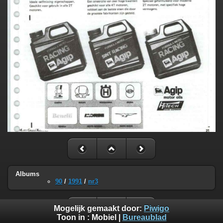
Albums
90
/
1991
/
nr3
Mogelijk gemaakt door:
Piwigo
Toon in :
Mobiel
|
Bureaublad