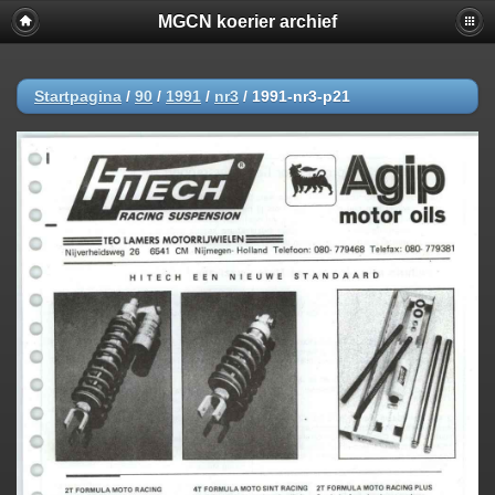
MGCN koerier archief
Startpagina
/
90
/
1991
/
nr3
/
1991-nr3-p21