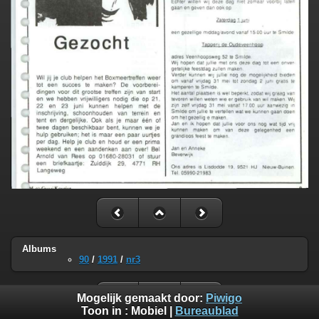
Albums
90
/
1991
/
nr3
Mogelijk gemaakt door:
Piwigo
Toon in :
Mobiel
|
Bureaublad