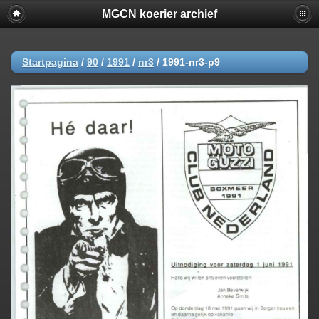
MGCN koerier archief
Startpagina
/
90
/
1991
/
nr3
/
1991-nr3-p9