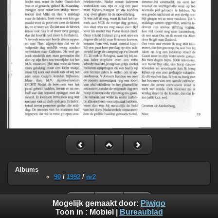
Albums
90
/
1992
/
nr2
Mogelijk gemaakt door:
Piwigo
Toon in :
Mobiel
|
Bureaublad