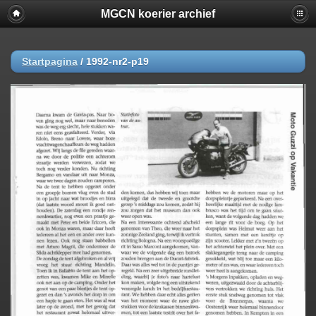
MGCN koerier archief
Startpagina
/
1992-nr2-p19