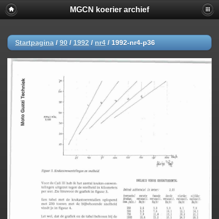
MGCN koerier archief
Startpagina
/
90
/
1992
/
nr4
/
1992-nr4-p36