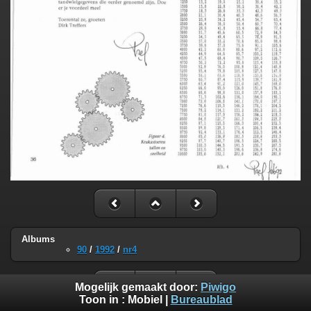
Albums
90
/
1992
/
nr4
Mogelijk gemaakt door:
Piwigo
Toon in :
Mobiel
|
Bureaublad