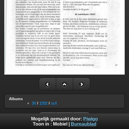
Albums
90
/
1992
/
nr4
Mogelijk gemaakt door:
Piwigo
Toon in :
Mobiel
|
Bureaublad