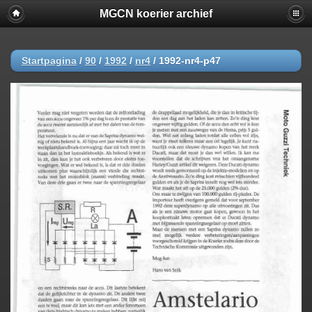
MGCN koerier archief
Startpagina
/
90
/
1992
/
nr4
/
1992-nr4-p47