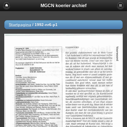
MGCN koerier archief
Startpagina
/
1992-nr6-p1