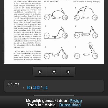
Albums
90
/
1993
/
nr2
Mogelijk gemaakt door:
Piwigo
Toon in :
Mobiel
|
Bureaublad