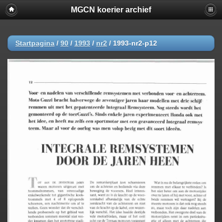
MGCN koerier archief
Startpagina
/
90
/
1993
/
nr2
/
1993-nr2-p12