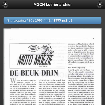
MGCN koerier archief
Startpagina
/
90
/
1993
/
nr2
/
1993-nr2-p3