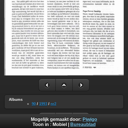
Albums
90
/
1993
/
nr2
Mogelijk gemaakt door:
Piwigo
Toon in :
Mobiel
|
Bureaublad