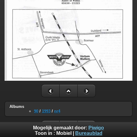
Albums
90
/
1993
/
nr4
Mogelijk gemaakt door:
Piwigo
Toon in :
Mobiel
|
Bureaublad