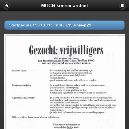
MGCN koerier archief
Startpagina
/
90
/
1993
/
nr4
/
1993-nr4-p25